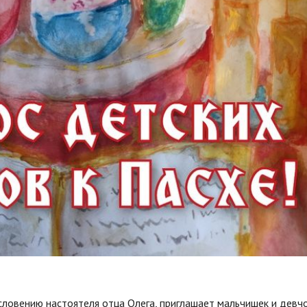
словению настоятеля отца Олега, приглашает мальчишек и девч