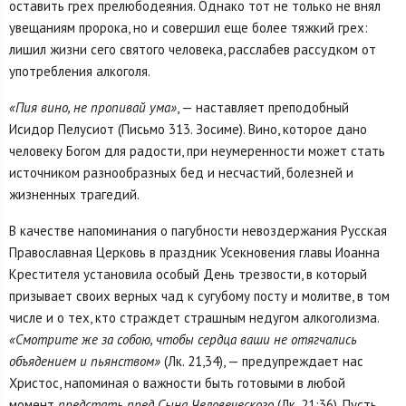
оставить грех прелюбодеяния. Однако тот не только не внял
увещаниям пророка, но и совершил еще более тяжкий грех:
лишил жизни сего святого человека, расслабев рассудком от
употребления алкоголя.
«Пия вино, не пропивай ума»
, — наставляет преподобный
Исидор Пелусиот (Письмо 313. Зосиме). Вино, которое дано
человеку Богом для радости, при неумеренности может стать
источником разнообразных бед и несчастий, болезней и
жизненных трагедий.
В качестве напоминания о пагубности невоздержания Русская
Православная Церковь в праздник Усекновения главы Иоанна
Крестителя установила особый День трезвости, в который
призывает своих верных чад к сугубому посту и молитве, в том
числе и о тех, кто страждет страшным недугом алкоголизма.
«Смотрите же за собою, чтобы сердца ваши не отягчались
объядением и пьянством»
(Лк. 21,34), — предупреждает нас
Христос, напоминая о важности быть готовыми в любой
момент
предстать пред Сына Человеческого
(Лк. 21:36). Пусть