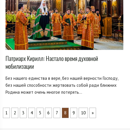
Патриарх Кирилл: Настало время духовной
мобилизации
Без нашего единства в вере, без нашей верности Господу,
без нашей способности жертвовать собой ради ближних
Родина может очень многое потерять...
1
2
3
4
5
6
7
8
9
10
»