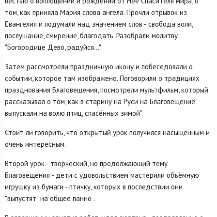
вестью о воплощении и рождении от Неё Спасителя мира, о
том, как приняла Мария слова ангела. Прочли отрывок из
Евангелия и подумали над значением слов - свобода воли,
послушание, смирение, благодать. Разобрали молитву
"Богородице Дево, радуйся...".
Затем рассмотрели праздничную икону и побеседовали о
событии, которое там изображено. Поговорили о традициях
празднования Благовещения, посмотрели мультфильм, который
рассказывал о том, как в старину на Руси на Благовещение
выпускали на волю птиц, спасённых зимой".
Стоит ли говорить, что открытый урок получился насыщенным и
очень интересным.
Второй урок - творческий, но продолжающий тему
Благовещения - дети с удовольствием мастерили объёмную
игрушку из бумаги - птичку, которых в последствии они
"выпустят" на общее панно .