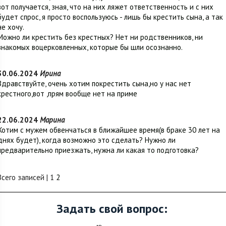
вот получается, зная, что на них ляжет ответственность и с них
будет спрос, я просто воспользуюсь - лишь бы крестить сына, а так
не хочу.
Можно ли крестить без крестных? Нет ни родственников, ни
знакомых воцерковленных, которые бы шли осознанно.
30.06.2024
Ирина
Здравствуйте, очень хотим покрестить сына,но у нас нет
крестного,вот ,прям вообще нет на приме
22.06.2024
Марина
Хотим с мужем обвенчаться в ближайшее время(в браке 30 лет на
днях будет), когда возможно это сделать? Нужно ли
предварительно приезжать, нужна ли какая то подготовка?
Всего записей |
1
2
Задать свой вопрос: