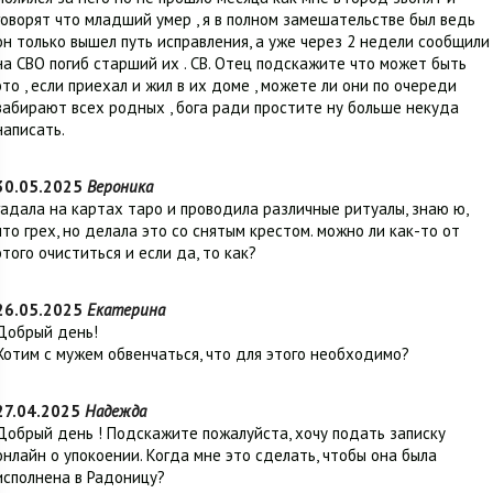
говорят что младший умер , я в полном замешательстве был ведь
он только вышел путь исправления, а уже через 2 недели сообщили
на СВО погиб старший их . СВ. Отец подскажите что может быть
это , если приехал и жил в их доме , можете ли они по очереди
забирают всех родных , бога ради простите ну больше некуда
написать.
30.05.2025
Вероника
гадала на картах таро и проводила различные ритуалы, знаю ю,
что грех, но делала это со снятым крестом. можно ли как-то от
этого очиститься и если да, то как?
26.05.2025
Екатерина
Добрый день!
Хотим с мужем обвенчаться, что для этого необходимо?
27.04.2025
Надежда
Добрый день ! Подскажите пожалуйста, хочу подать записку
онлайн о упокоении. Когда мне это сделать, чтобы она была
исполнена в Радоницу?