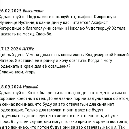
26.02.2025
Валентина
Здравствуйте. Подскажите пожалуйста, акафист Киприану и
Мученице Иустине, в какие дни у вас читается? Акафист
Богородице о благополучии семьи и Николаю Чудотворцу? Хотела
заказать на месяц. Спасибо.
17.12.2024
ИГОРЬ
Добрый день. У меня дома есть копия иконы Владимирской Божией
Матери. Я вставил её в рамку и хочу освятить. Когда я могу
подъехать в храм для её освящения?
С уважением, Игорь.
18.09.2024
Николай
Здравствуйте. Хотел бы крестить сына, но дело в том, что я сам не
хороший крестный отец. До недавних пор не задумывался об этом,
а сейчас понимаю, что буду за это отвечать, и для сына нет
подходящих. Только для галочки, и они даже не будут
задумываться, и не верят, что лежит ответственность, и будет
спрос. В лучшем случае, они могут только прийти в храм и постоять,
а я то понимаю, что потом будут они за это отвечать, как и я. Так