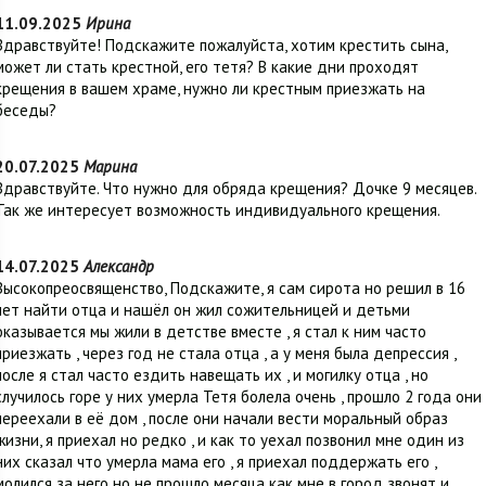
11.09.2025
Ирина
Здравствуйте! Подскажите пожалуйста, хотим крестить сына,
может ли стать крестной, его тетя? В какие дни проходят
крещения в вашем храме, нужно ли крестным приезжать на
беседы?
20.07.2025
Марина
Здравствуйте. Что нужно для обряда крещения? Дочке 9 месяцев.
Так же интересует возможность индивидуального крещения.
14.07.2025
Александр
Высокопреосвященство, Подскажите, я сам сирота но решил в 16
лет найти отца и нашёл он жил сожительницей и детьми
оказывается мы жили в детстве вместе , я стал к ним часто
приезжать , через год не стала отца , а у меня была депрессия ,
после я стал часто ездить навещать их , и могилку отца , но
случилось горе у них умерла Тетя болела очень , прошло 2 года они
переехали в её дом , после они начали вести моральный образ
жизни, я приехал но редко , и как то уехал позвонил мне один из
них сказал что умерла мама его , я приехал поддержать его ,
молился за него но не прошло месяца как мне в город звонят и