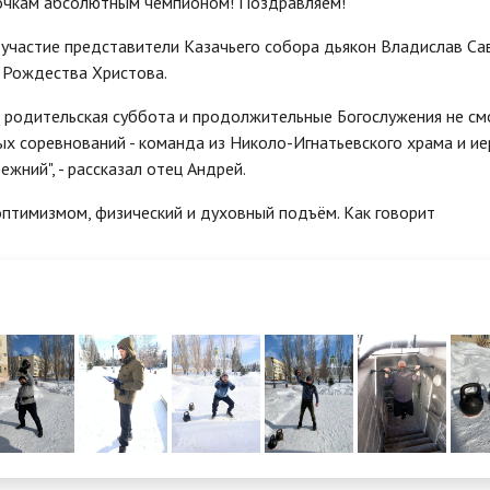
 очкам абсолютным чемпионом! Поздравляем!
 участие представители Казачьего собора дьякон Владислав Са
а Рождества Христова.
ая родительская суббота и продолжительные Богослужения не см
ых соревнований - команда из Николо-Игнатьевского храма и ие
жний", - рассказал отец Андрей.
оптимизмом, физический и духовный подъём. Как говорит