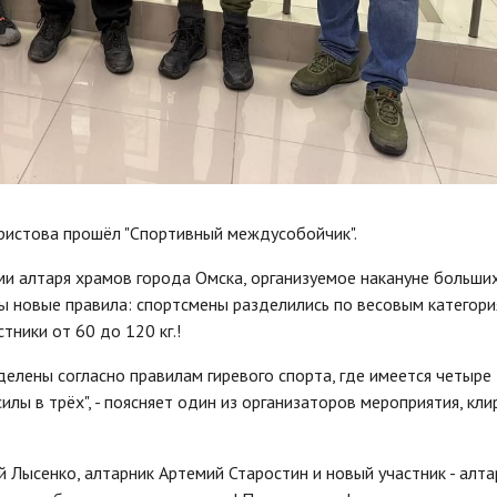
Христова прошёл "Спортивный междусобойчик".
и алтаря храмов города Омска, организуемое накануне больши
ны новые правила: спортсмены разделились по весовым категори
тники от 60 до 120 кг.!
делены согласно правилам гиревого спорта, где имеется четыре
лы в трёх", - поясняет один из организаторов мероприятия, кли
 Лысенко, алтарник Артемий Старостин и новый участник - алта