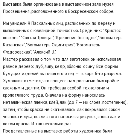
Выставка была организована в выставочном зале музея
Просвещения, расположенного в Воскресенском соборе.
Мы увидели 9 Пасхальных яиц, расписанных по дереву и
выполненных с ювелирной точностью. Среди них: "Христос
воскрес", "Святая Троица ", "Крещение Господне", "Богоматерь
Казанская", "Богоматерь Одигитрия", "Богоматерь
Федоровская", "Алексий ll".
Мастер рассказал о том, что для заготовок он использовал
разное дерево: дуб, липу, кедр, яблоню, осину. Все формы
будущих изделий выточил его отец — токарь 6-го разряда.
Художник отметил, что процесс над росписью был крайне
сложным и долгим. Он требовал особой технологии и
кропотливого труда. Сначала на форму наносилась
металлическая пленка, клей, лак (до 7 — ми слоев, постепенно),
затем, чтобы краска не скатывалась, лак покрывался соком
чеснока и лука, после этого наносился рисунок, снова лак и
потом краска. И так несколько раз.
Представленные на выставке работы художника были