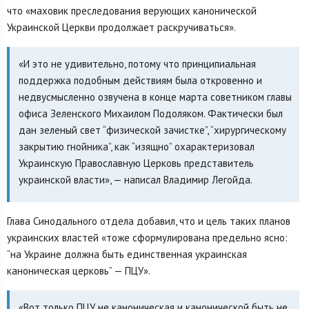
что «маховик преследования верующих канонической
Украинской Церкви продолжает раскручиваться».
«И это не удивительно, потому что принципиальная
поддержка подобным действиям была откровенно и
недвусмысленно озвучена в конце марта советником главы
офиса Зеленского Михаилом Подоляком. Фактически был
дан зеленый свет “физической зачистке”, “хирургическому
закрытию гнойника”, как “изящно” охарактеризовал
Украинскую Православную Церковь представитель
украинской власти», — написал Владимир Легойда.
Глава Синодального отдела добавил, что и цель таких планов
украинских властей «тоже сформулирована предельно ясно:
“на Украине должна быть единственная украинская
каноническая церковь” — ПЦУ».
«Вот только ПЦУ не каноническая и канонической быть не