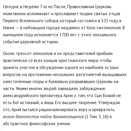
Сегодня, в Неделю 7-ю по Пасхе, Православная Церковь
молитвенно вспоминает и прославляет подвиг святых отцов
Первого Вселенского собора, который состоялся в 325 году в
Никее — в небольшом городе недалеко от Константинополя. В
нынешнем году исполняется 1700 лет с этого эпохального
события церковной истории.
Около трёхсот епископов и их представителей прибыли
практически со всех концов христианского мира, чтобы
принять участие в обсуждении одного из наиболее острых
вопросов, на протяжении нескольких десятилетий вызьшавших
ожесточённые споры и буквально разрывавших Церковь на
части. Умами многих людей завладело заблуждение
александрийского пресвитера Ария о том, что Сын Божий не
есть Бог истинный, а лишь Его высшее творение. Утверждая
это, Арий пытался рационализировать веру и превратить
велию благочестия тайну боговоплощения
(1 Тим. 3, 16) в
абстрактное философское учение.