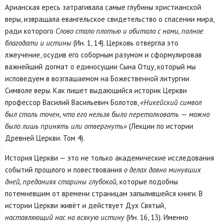
Арианская ересь затрагивала самые глубины христианской
веры, извращала евангельское свидетельство о спасении мира,
ради которого
Слово стало плотью и обитало с
нами,
полное
благодати и истины
(Ин. 1, 14). Церковь отвергла это
лжеучение, осудив его соборным разумом и сформулировав
важнейший догмат о единосущии Сына Отцу, который мы
исповедуем в возглашаемом на Божественной литургии
Символе веры. Как пишет выдающийся историк Церкви
профессор Василий Васильевич Болотов,
«Никейский символ
был столь точен, что его нельзя было перетолковать
—
можно
было лишь принять или отвергнуть»
(Лекции по истории
Древней Церкви. Том 4).
История Церкви — это не только академические исследования
событий прошлого и повествования
о делах давно минувших
дней, преданиях старины глубокой,
которые подобны
потемневшим от времени страницам запылившейся книги. В
истории Церкви живёт и действует Дух Святый,
наставляющий нас на всякую истину
(Ин. 16, 13). Именно