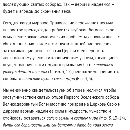
последующих святых соборах. Так — верим и надеемся —
будет и впредь до скончания века.
Сегодня, когда мировое Православие переживает весьма
непростое время, когда требуется глубокое богословское
осмысление экклезиологических проблем, мы вновь и вновь с
убеждённостью свидетельствуем: важнейшие решения,
затрагивающие основы бытия Церкви и её верность
апостольскому учению и каноническим устоям, касающиеся
осуществления спасительного призвания быть
столпом и
утверждением истины
(1 Тим. 3, 15), необходимо принимать
сообща,
в единстве духа и союзе мира
(Еф. 4, 3).
Мы неизменно свидетельствуем об этом и молимся, чтобы
заступничеством святых отцов Первого Вселенского собора
Великодаровитый Бог милостиво призрел на Церковь Свою и
даровал верным чадам её силы и мудрость, мужество и
стойкость оставаться
солью земли
и
светом мира
(Мф.
5,
13-14),
быть его дерзновенными свидетелями даже до края земли