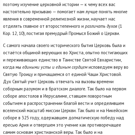
поэтому изучение церковной истории — к чему всех вас
настоятельно призываю — помогает нам лучше понять многие
явления в современной религиозной жизни, научает нас
отделять главное от второстепенного и
различать духов
(1
Кор. 12, 10), постигая премудрый Промысл Божий о Церкви.
С самого начала своего исторического бытия Церковь была и
остаётся общиной верующих во Христа, опытно постигающих
и переживающих единство в Таинстве Святой Евхаристии,
когда мы
едиными усты и единым сердцем
исповедуем веру во
Святую Троицу и причащаемся от единой Чаши Христовой.
Дух Святый учит Церковь отвечать на вызовы времени
соборным разумом и в братском диалоге. Так было на первом
соборе апостолов в Иерусалиме, ставшем поворотным
событием в распространении благой вести и определившем
вселенский масштаб миссии Церкви. Так было и на Никейском
соборе в 325 году, одержавшем догматическую победу над
ересью Ария и отвергшем это учение как противоречащее
самим основам христианской веры. Так было и на