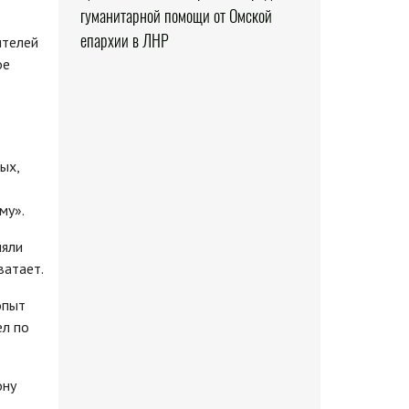
гуманитарной помощи от Омской
епархии в ЛНР
ителей
ое
ых,
му».
няли
ватает.
опыт
ел по
ону