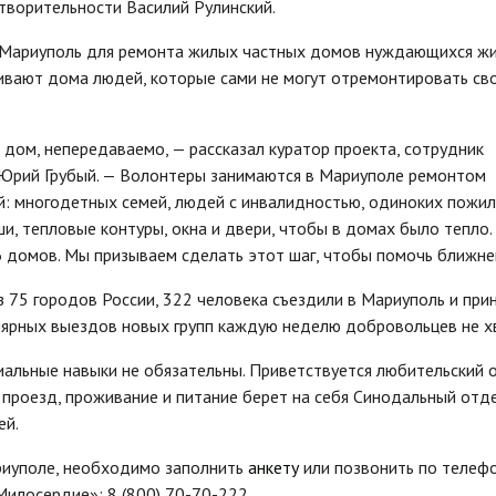
творительности Василий Рулинский.
 Мариуполь для ремонта жилых частных домов нуждающихся ж
вают дома людей, которые сами не могут отремонтировать св
 дом, непередаваемо, — рассказал куратор проекта, сотрудник
 Юрий Грубый. — Волонтеры занимаются в Мариуполе ремонтом
: многодетных семей, людей с инвалидностью, одиноких пожил
и, тепловые контуры, окна и двери, чтобы в домах было тепло.
домов. Мы призываем сделать этот шаг, чтобы помочь ближне
 75 городов России, 322 человека съездили в Мариуполь и при
лярных выездов новых групп каждую неделю добровольцев не х
иальные навыки не обязательны. Приветствуется любительский 
 проезд, проживание и питание берет на себя Синодальный отд
ей.
иуполе, необходимо заполнить
анкету
или позвонить по телеф
илосердие»: 8 (800) 70-70-222.