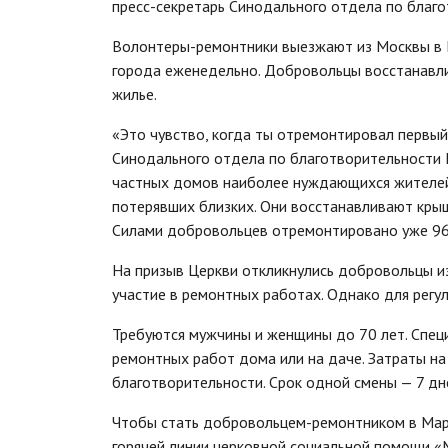
пресс-секретарь Синодального отдела по благо
Волонтеры-ремонтники выезжают из Москвы в
города еженедельно. Добровольцы восстанавли
жилье.
«Это чувство, когда ты отремонтировал первый
Синодального отдела по благотворительности
частных домов наиболее нуждающихся жителей
потерявших близких. Они восстанавливают крыш
Силами добровольцев отремонтировано уже 96 
На призыв Церкви откликнулись добровольцы из
участие в ремонтных работах. Однако для регу
Требуются мужчины и женщины до 70 лет. Спец
ремонтных работ дома или на даче. Затраты на
благотворительности. Срок одной смены — 7 дн
Чтобы стать добровольцем-ремонтником в Мар
горячей линии церковной социальной помощи «М